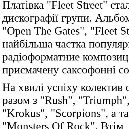
Платівка "Fleet Street" с
дискографії групи. Альбом
"Open The Gates", "Fleet St
найбільша частка популяр
радіоформатние композиці
присмачену саксофонні сол
На хвилі успіху колектив
разом з "Rush", "Triumph", 
"Krokus", "Scorpions", а т
"Monsters Of Rock". Втім,