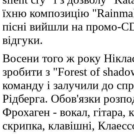
їхню композицію "Rainmak
пісні вийшли на промо-CD
відгуки.
Восени того ж року Ніклас
зробити з "Forest of shad
команду і залучили до сп
Рідберга. Обов'язки розп
Фрохаген - вокал, гітара, 
скрипка, клавішні, Клаессо