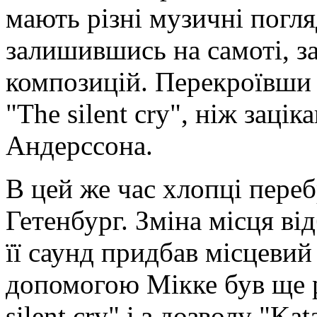
мають різні музичні погляд
залишившись на самоті, 
композицій. Перекроївши в
"The silent cry", ніж заці
Андерссона.
В цей же час хлопці переб
Гетенбург. Зміна місця від
її саунд придбав місцевий 
допомогою Мікке був ще р
silent cry" і з дозволу "Ka