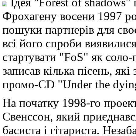
Ідея "Forest of shadows"
Фрохагену восени 1997 рок
пошуки партнерів для сво
всі його спроби виявилися
стартувати "FoS" як соло-
записав кілька пісень, які
промо-CD "Under the dyin
На початку 1998-го проек
Свенссон, який приєднавс
басиста і гітариста. Незаб