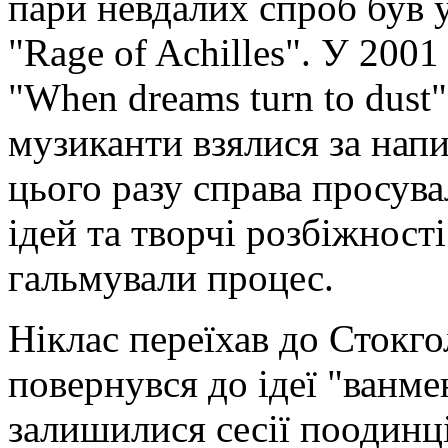
пари невдалих спроб був 
"Rage of Achilles". У 200
"When dreams turn to dust
музиканти взялися за напи
цього разу справа просува
ідей та творчі розбіжност
гальмували процес.
Ніклас переїхав до Стокго
повернувся до ідеї "ванме
залишилися сесії поодинці 