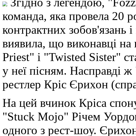
Згідно з легендою, "Fozz
команда, яка провела 20 р
контрактних зобов'язань і
виявила, що виконавці на 
Priest" і "Twisted Sister"
у неї пісням. Насправді ж 
рестлер Кріс Єрихон (спра
На цей вчинок Кріса спон
"Stuck Mojo" Річем Уордо
одного з рест-шоу. Єрихон