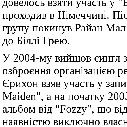
довелось взяти участь у "
проходив в Німеччині. Піс
групу покинув Райан Малл
до Біллі Грею.
У 2004-му вийшов сингл з
озброєння організацією р
Єрихон взяв участь у запис
Maiden", а на початку 2005
альбом від "Fozzy", що від
наявністю виключно власн