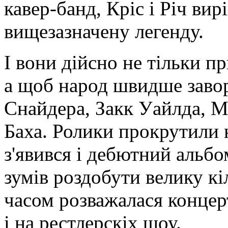
кавер-банд, Кріс і Річ ви
вищезазначену легенду.
І вони дійсно не тільки пр
а щоб народ швидше завор
Снайдера, Закк Уайлда, М
Баха. Ролики прокрутили 
з'явився і дебютний альбо
зумів роздобути велику кіл
часом розважалася концер
і на рестлерскіх шоу.