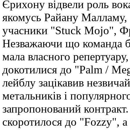
Єрихону відвели роль вока
якомусь Райану Малламу, 
учасники "Stuck Mojo", Ф
Незважаючи що команда бу
мала власного репертуару,
докотилися до "Palm / Meg
лейблу зацікавив незвича
метальників і популярного 
запропонований контракт.
скоротилося до "Fozzy", а