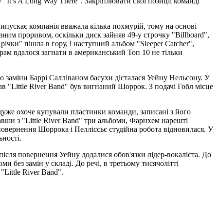
у "It s A Long Way There". Закріплювати свої позиції команді
пускає компанія вважала кілька похмурій, тому на основі
озним проривом, оскільки диск зайняв 49-у строчку "Billboard",
річки" пішла в гору, і наступний альбом "Sleeper Catcher",
ерам вдалося загнати в американський Топ 10 не тільки
го заміни Баррі Салліваном басухи дісталася Уейну Нельсону. У
ав "Little River Band" був вигнаний Шоррок. З подачі Гобл місце
дуже охоче купували пластинки команди, записані з його
авши з "Little River Band" три альбоми, Фарнхем нарешті
я повернення Шоррока і Пелліссьє студійна робота відновилася. У
ьності.
після повернення Уейну додалися обов'язки лідер-вокаліста. До
и без замін у складі. До речі, в третьому тисячолітті
Little River Band".