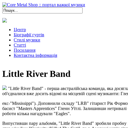
Центр
Біографії гуртів
Стилі музики
Статті
Посилання
Контактна інформація
Little River Band
"Little River Band" - перша австралійська команда, яка досяг
об'єдналися вже досить відомі на місцевій сцені музиканти: Гленн
екс-"Mississippi"). Доповнили складу "LRB" гітарист Рік Форм
басист "Masters Apprentices" Гленн Уїтлі. Залишивши нетривалі 
роботи кілька нагадували "Eagles".
Випустивши пару альбомів, "Little River Band" зробили пробну