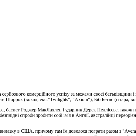
ла серйозного комерційного успіху за межами своєї батьківщини і
 Шоррок (вокал; екс-"Twilights", "Axiom"), Біб Бетлс (гітара, вокал
оза, басист Роджер МакЛахлен і ударник Дерек Пелліссьє, також 
безплідні спроби зробити собі ім'я в Англії, австралійці переорі
 вилазку в США, причому там їм довелося пограти разом з "Aver