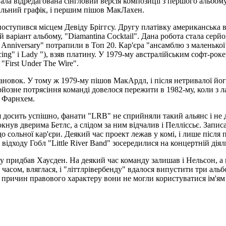
ірвала відредагована сінгловий версія композиції з першого альбом
ільний графік, і першим пішов МакЛахен.
тупився місцем Девіду Бріггсу. Другу платівку американська ви
 варіант альбому, "Diamantina Cocktail". Дана робота стала серй
y Anniversary" потрапили в Топ 20. Кар'єра "ансамблю з маленької 
ng" і Lady "), взяв платину. У 1979-му австралійським софт-рок
First Under The Wire".
тановок. У тому ж 1979-му пішов МакАрдл, і після нетривалої йо
рйозне потрясіння команді довелося пережити в 1982-му, коли з л
н Фарнхем.
 досить успішно, фанати "LRB" не сприйняли такий альянс і не 
юкнув дверима Бетлс, а слідом за ним відчалив і Пелліссьє. Запис
до сольної кар'єри. Деякий час проект лежав у комі, і лише післ
відходу Гобл "Little River Band" зосередилися на концертній діял
у придбав Хаусден. На деякий час команду залишав і Нельсон, а 
асом, вляглася, і "літтлрівербенду" вдалося випустити три альбом
причин правового характеру вони не могли користуватися ім'ям "