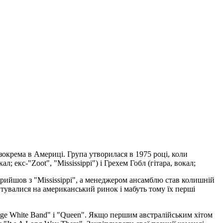
 зокрема в Америці. Група утворилася в 1975 році, коли
; екс-"Zoot", "Mississippi") і Грехем Гобл (гітара, вокал;
прийшов з "Mississippi", а менеджером ансамблю став колишній
єнтувалися на американський ринок і мабуть тому їх перші
age White Band" і "Queen". Якщо першим австралійським хітом