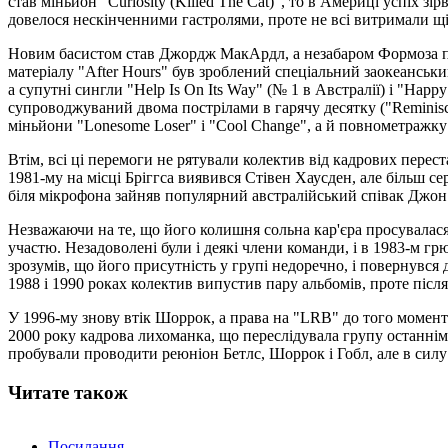
став міньйон "Curiosity (Killed The Cat)", то в Америці успіх з
довелося нескінченними гастролями, проте не всі витримали щ
Новим басистом став Джордж МакАрдл, а незабаром Формоза пос
матеріалу "After Hours" був зроблений спеціальний заокеанський
а супутні сингли "Help Is On Its Way" (№ 1 в Австралії) і "Happ
супроводжуваний двома пострілами в гарячу десятку ("Reminisci
міньйони "Lonesome Loser" і "Cool Change", а й повнометражку "
Втім, всі ці перемоги не рятували колектив від кадрових перес
1981-му на місці Бріггса виявився Стівен Хаусден, але більш се
біля мікрофона зайняв популярний австралійський співак Джо
Незважаючи на те, що його колишня сольна кар'єра просувалася
участю. Незадоволені були і деякі члени команди, і в 1983-м гр
зрозумів, що його присутність у групі недоречно, і повернувся 
1988 і 1990 роках колектив випустив пару альбомів, проте після 
У 1996-му знову втік Шоррок, а права на "LRB" до того момент
2000 року кадрова лихоманка, що переслідувала групу останнім ч
пробували проводити реюніон Бетлс, Шоррок і Гобл, але в силу 
Читате також
Посилання