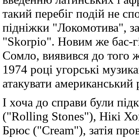
такий перебіг подій не спо
підніжки "Локомотива", з
"Skorpio". Новим же бас-
Сомло, виявився до того 
1974 році угорські музик
атакувати американський 
І хоча до справи були пі
("Rolling Stones"), Нікі Х
Брюс ("Cream"), затія пров