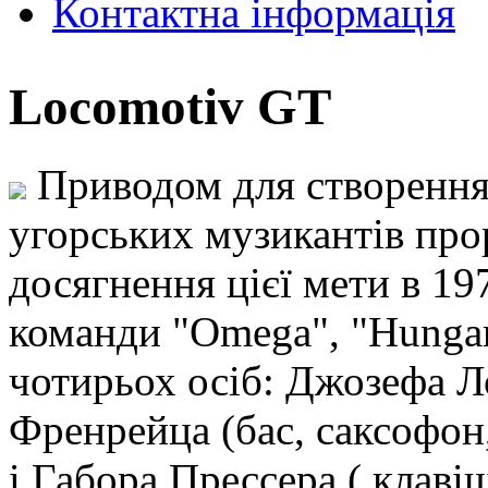
Контактна інформація
Locomotiv GT
Приводом для створення 
угорських музикантів про
досягнення цієї мети в 19
команди "Omega", "Hungar
чотирьох осіб: Джозефа Ло
Френрейца (бас, саксофон,
і Габора Прессера ( клаві