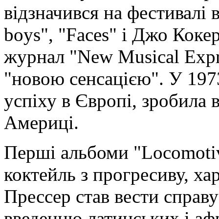
відзначився на фестивалі 
boys", "Faces" і Джо Коке
журнал "New Musical Expr
"новою сенсацією". У 1973
успіху в Європі, зробила 
Америці.
Перші альбоми "Locomoti
коктейль з прогресиву, хар
Прессер став вести справ
введенню латинських і а