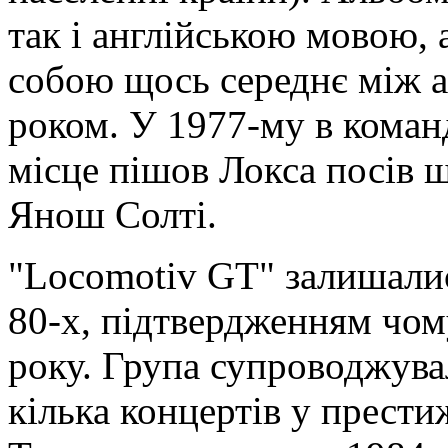
так і англійською мовою, 
собою щось середнє між а
роком. У 1977-му в команд
місце пішов Локса посів щ
Янош Солті.
"Locomotiv GT" залишалис
80-х, підтвердженням чом
року. Група супроводжувал
кілька концертів у прест