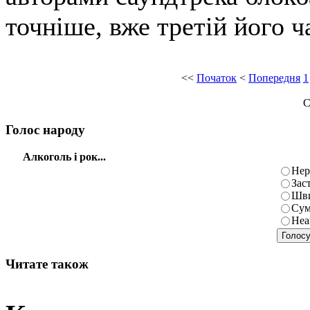
точніше, вже третій його ч
<<
Початок
<
Попередня
1
С
Голос народу
Алкоголь і рок...
Нер
Зас
Шви
Сум
Неа
Читате також