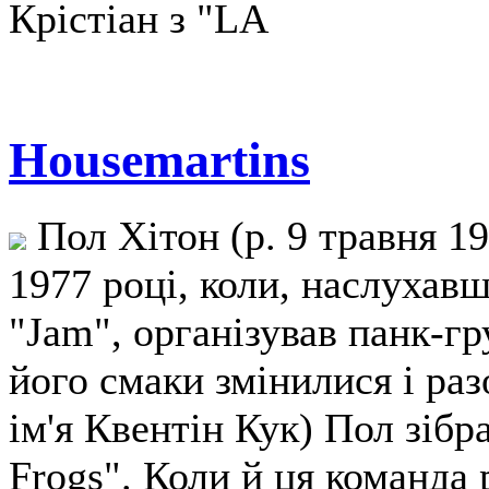
Крістіан з "LA
Housemartins
Пол Хітон (р. 9 травня 1
1977 році, коли, наслухавши
"Jam", організував панк-г
його смаки змінилися і ра
ім'я Квентін Кук) Пол зіб
Frogs". Коли й ця команда 