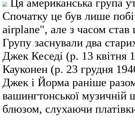
Ця американська група ут
Спочатку це був лише побіч
airplane", але з часом ста
Групу заснували два стари
Джек Кеседі (р. 13 квітня 
Кауконен (р. 23 грудня 194
Джек і Йорма раніше разом
вашингтонської музичній ш
блюзом, слухаючи платівк