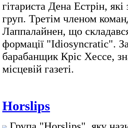
гітариста Дена Естрін, які
груп. Третім членом коман
Лаппалайнен, що складався
формації "Idiosyncratic".
барабанщик Кріс Хессе, з
місцевій газеті.
Horslips
Група "Horslips", яку на