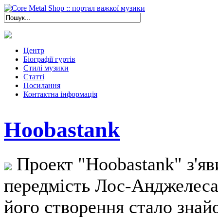
Центр
Біографії гуртів
Стилі музики
Статті
Посилання
Контактна інформація
Hoobastank
Проект "Hoobastank" з'яви
передмість Лос-Анджелеса
його створення стало знай