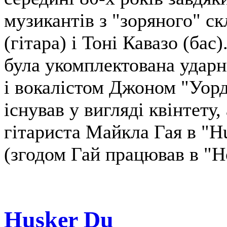
музикантів з "зоряного" ск
(гітара) і Тоні Кавазо (бас
була укомплектована уда
і вокалістом Джоном "Уорд
існував у вигляді квінтету
гітариста Майкла Гая в "H
(згодом Гай працював в "Ho
Husker Du