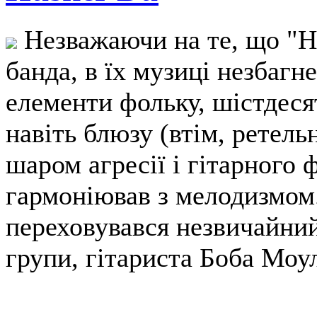
Незважаючи на те, що "Hu
банда, в їх музиці незбагн
елементи фольку, шістдесят
навіть блюзу (втім, ретель
шаром агресії і гітарного 
гармоніював з мелодизмом.
переховувався незвичайний
групи, гітариста Боба Моу