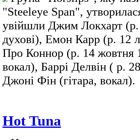
"Steeleye Span", утворилася
увійшли Джим Локхарт (р. 
духові), Емон Карр (р. 12 
Про Коннор (р. 14 жовтня 
вокал), Баррі Делвін ( р. 2
Джоні Фін (гітара, вокал).
Hot Tuna