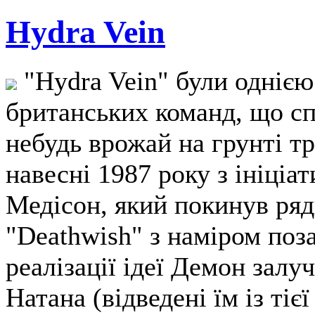
Hydra Vein
"Hydra Vein" були однією 
британських команд, що сп
небудь врожай на грунті т
навесні 1987 року з ініціа
Медісон, який покинув ря
"Deathwish" з наміром поз
реалізації ідеї Демон залу
Натана (відведені їм із тіє