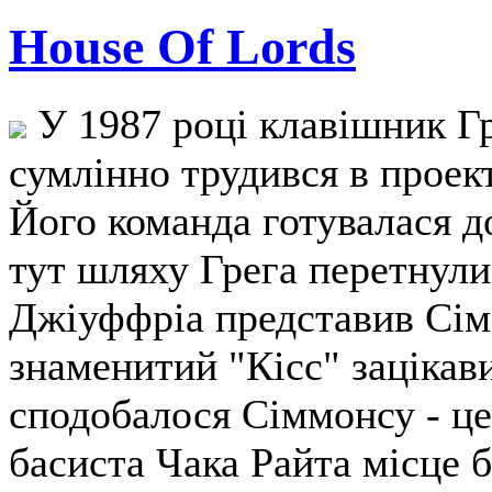
House Of Lords
У 1987 році клавішник Гр
сумлінно трудився в проекті
Його команда готувалася до
тут шляху Грега перетнул
Джіуффріа представив Сім
знаменитий "Кісс" зацікав
сподобалося Сіммонсу - це 
басиста Чака Райта місце 