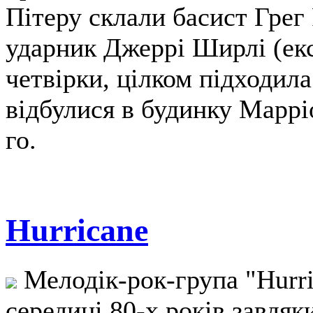
Пітеру склали басист Грег 
ударник Джеррі Ширлі (екс-
четвірки, цілком підходила
відбулися в будинку Марріо
го.
Hurricane
Мелодік-рок-група "Hurric
середині 80-х років завдя