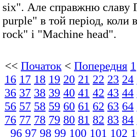
six". Але справжню славу Г
purple" в той період, коли
rock" і "Machine head".
<<
Початок
<
Попередня
1
16
17
18
19
20
21
22
23
24
36
37
38
39
40
41
42
43
44
56
57
58
59
60
61
62
63
64
76
77
78
79
80
81
82
83
84
96
97
98
99
100
101
102
1