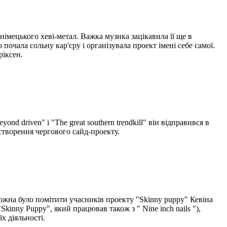
мецького хеві-метал. Важка музика зацікавила її ще в
почала сольну кар'єру і організувала проект імені себе самої.
ріксен.
d driven" і "The great southern trendkill" він відправився в
 створення чергового сайд-проекту.
можна було помітити учасників проекту "Skinny puppy" Кевіна
Skinny Puppy", який працював також з " Nine inch nails "),
х діяльності.