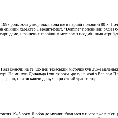
997 році, хоча утворилася вона ще в першій половині 80-х. Почи
в епічний характер і, врешті-решт, "Domine" поповнили ряди і б
тири демо, начинених героїчним металом з неодмінними атрибутам
 Незважаючи на те, що цей техаський містечко був дуже маленьки
рі. Не минула Дональда і хвиля рок-н-ролу на чолі з Елвісом Пре
зперервно, притискаючи до вуха крихітний транзистор.
тня 1945 року. Любов до музики з'явилася у нього вже в п'ять р