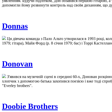
уявленням. Будучи підлітком, Дон обзавівся першою гітарою, а 
допомогли йому розвинути контроль над своїм диханням, що дуж
Donnas
Ця дівчача команда з Пало Альто утворилася в 1993 році, коли
1979; гітара), Майя Форд (р. 8 січня 1979; бас) і Торрі Кастелл
Donovan
З'явився на музичній сцені в середині 60-х, Донован розціню
хлопчик з допомогою батька захопився поезією і вже тоді спроб
"Everley brothers".
Doobie Brothers