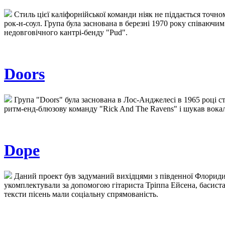
Стиль цієї каліфорнійської команди ніяк не піддається точном
рок-н-соул. Група була заснована в березні 1970 року співаюч
недовговічного кантрі-бенду "Pud".
Doors
Група "Doors" була заснована в Лос-Анджелесі в 1965 році с
ритм-енд-блюзову команду "Rick And The Ravens" і шукав вока
Dope
Даний проект був задуманий вихідцями з південної Флориди 
укомплектували за допомогою гітариста Тріппа Ейсена, басиста
тексти пісень мали соціальну спрямованість.