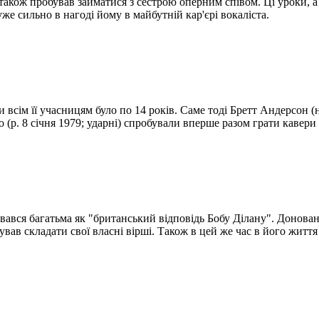
також пробував займатися з сестрою оперним співом. Ці уроки, а
е сильно в нагоді йому в майбутній кар'єрі вокаліста.
 всім її учасницям було по 14 років. Саме тоді Бретт Андерсон (н
ано (р. 8 січня 1979; ударні) спробували вперше разом грати кавер
вався багатьма як "британський відповідь Бобу Ділану". Донован
ував складати свої власні вірші. Також в цей же час в його життя