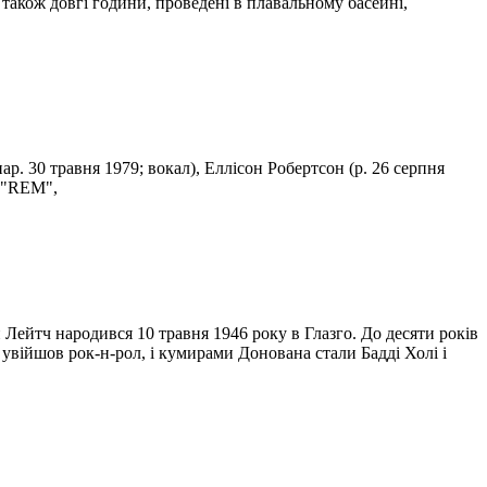
 також довгі години, проведені в плавальному басейні,
ар. 30 травня 1979; вокал), Еллісон Робертсон (р. 26 серпня
и "REM",
 Лейтч народився 10 травня 1946 року в Глазго. До десяти років
 увійшов рок-н-рол, і кумирами Донована стали Бадді Холі і