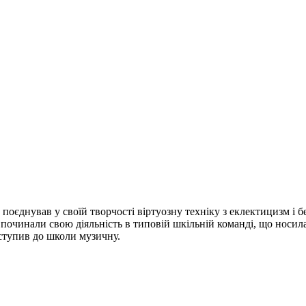
 поєднував у своїй творчості віртуозну техніку з еклектицизм і 
починали свою діяльність в типовій шкільній команді, що носила 
вступив до школи музичну.