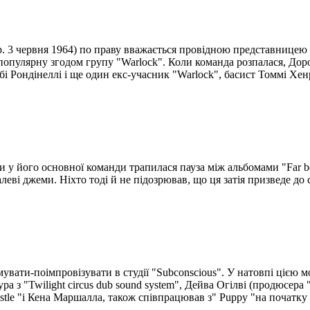
3 червня 1964) по праву вважається провідною представницею ні
популярну згодом групу "Warlock". Коли команда розпалася, Доро 
 Рондінеллі і ще один екс-учасник "Warlock", басист Томмі Хен
у його основної команди трапилася пауза між альбомами "Far beyon
леві джеми. Ніхто тоді й не підозрював, що ця затія призведе до
увати-поімпровізувати в студії "Subconscious". У натовпі цією 
а з "Twilight circus dub sound system", Дейва Огілві (продюсера "
stle "і Кена Маршалла, також співпрацював з" Puppy "на початку ї