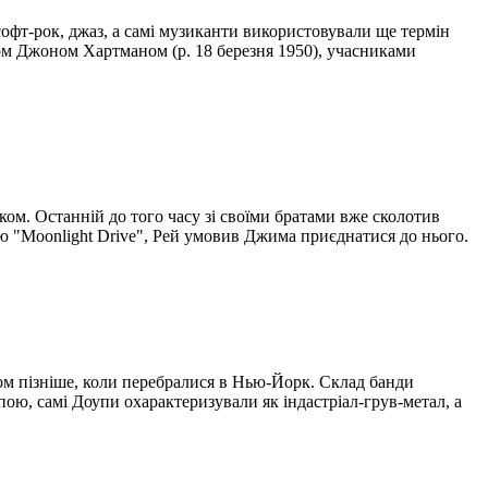
 софт-рок, джаз, а самі музиканти використовували ще термін
ком Джоном Хартманом (р. 18 березня 1950), учасниками
ом. Останній до того часу зі своїми братами вже сколотив
ю "Moonlight Drive", Рей умовив Джима приєднатися до нього.
ом пізніше, коли перебралися в Нью-Йорк. Склад банди
ою, самі Доупи охарактеризували як індастріал-грув-метал, а