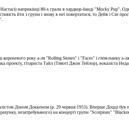
 Настасі) наприкінці 80-х грали в хардкор-банді "Mucky Pup". Од
тивість йти з групи і знову в неї повертатися, то Дейв і Сін пр
".
кореневого року а-ля "Rolling Stones" і "Faces" і глем-панку а-л
а проекту, гітариста Тайл (Тімоті Джон Тейлор), вокаліста Неда 
лістом Доном Доккеном (р. 29 червня 1953). Вперше Доцці був п
рахунку, незатребуваного) на концерті групи "Scorpions" "Blacko