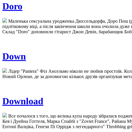
Doro
Маленька сексуальна уродженка Дюссельдорфа, Доро Пеш (р. 
підлітковому віці, а після закінчення школи вона очолила дуже 
Склад "Doro" доповнили гітарист Джон Девін, барабанщик Боббі
Down
Лідер "Pantera" Філ Ансельмо ніколи не любив простоїв. Коли 
Новий Орлеан, де за допомогою кількох друзів організував мета
Download
Все почалося з того, що велика купа народу зібралася поджем
Кея і Дуейна Готтеля, Марка Спайбі з "Zoviet France", Райана Мур
Ентоні Валціка, Генези Пі Оррідж з легендарного" Throbbing gri