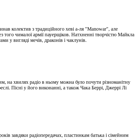
нав колектив з традиційного хеві а-ля "Manowar", але
ез того чималої армії пауерщіков. Натхненні творчістю Майкла
и у вигляді мечів, драконів і чаклунів.
м, на хвилях радіо в ньому можна було почути різноманітну
слі. Пісні у його виконанні, а також Чака Беррі, Джеррі Лі
оків завдяки радіопередачах, пластинкам батька і сімейним