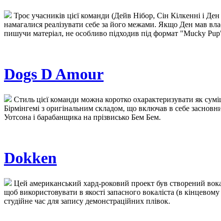
Троє учасників цієї команди (Дейв Нібор, Сін Кілкенні і Ден
намагалися реалізувати себе за його межами. Якщо Ден мав влас
пишучи матеріал, не особливо підходив під формат "Mucky Pup
Dogs D Amour
Стиль цієї команди можна коротко охарактеризувати як суміш 
Бірмінгемі з оригінальним складом, що включав в себе засновник
Уотсона і барабанщика на прізвисько Бем Бем.
Dokken
Цей американський хард-роковий проект був створений вока
щоб використовувати в якості запасного вокаліста (в кінцевому 
студійне час для запису демонстраційних плівок.