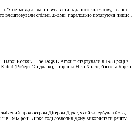
нак їх не завжди влаштовував стиль даного колективу, і хлопці
осто влаштовували спільні джеми, паралельно потягуючи пивце і
я "Hanoi Rocks". "The Dogs D Amour" стартували в 1983 році в
Крісті (Роберт Стоддард), гітариста Ніка Холлс, басиста Карла
омічений продюсером Дітером Діркс, який завербував його,
ut" в 1982 році. Діркс тоді дозволив Дону використати решту