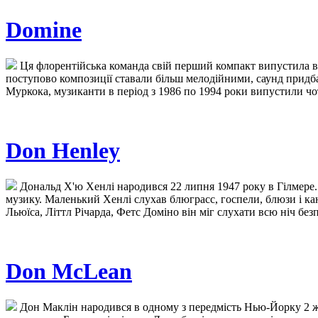
Domine
Ця флорентійська команда свій перший компакт випустила в 1
поступово композиції ставали більш мелодійними, саунд придба
Муркока, музиканти в період з 1986 по 1994 роки випустили чо
Don Henley
Дональд Х'ю Хенлі народився 22 липня 1947 року в Гілмере.
музику. Маленький Хенлі слухав блюграсс, госпели, блюзи і кант
Льюїса, Літтл Річарда, Фетс Доміно він міг слухати всю ніч бе
Don McLean
Дон Маклін народився в одному з передмість Нью-Йорку 2 жов