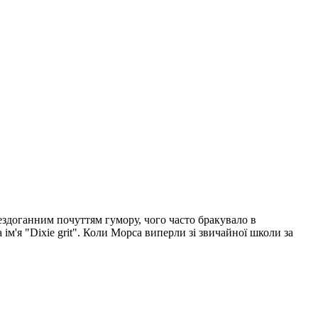
бездоганним почуттям гумору, чого часто бракувало в
ім'я "Dixie grit". Коли Морса виперли зі звичайної школи за