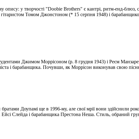
у опису: у творчості "Doobie Brothers" є кантрі, ритм-енд-блюз,
им гітаристом Томом Джонстоном (* 15 серпня 1948) і барабанщи
тудентами Джимом Моррісоном (р. 8 грудня 1943) і Реєм Манзарек
ліста і барабанщика. Почувши, як Моррісон виконував свою пісн
братами Доупамі ще в 1996-му, але свої мрії вони здійснили рок
 Ейсі Слейда і барабанщика Престона Неша. Стиль, обраний груп