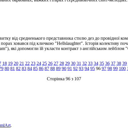
итку від средненького представника стилю дез до провідної ком
порах ховався під кличкою "Hellslaughter". Історія колективу поча
gram"), які допомогли їй укласти контракт з англійським лейблом
7
18
19
20
21
22
23
24
25
26
27
28
29
30
31
32
33
34
35
36
37
38
39
79
80
81
82
83
84
85
86
87
88
89
90
91
92
93
94
95
96
97
98
99
100
Сторінка 96 з 107
omlArt
.