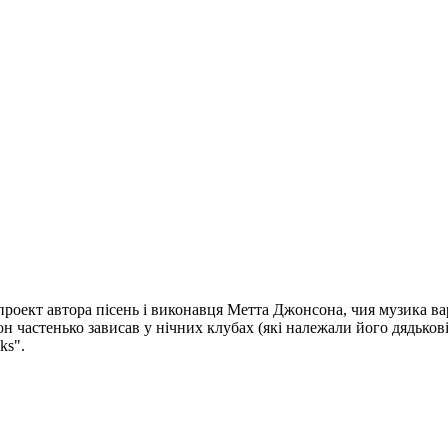
проект автора пісень і виконавця Метта Джонсона, чия музика ва
н частенько зависав у нічних клубах (які належали його дядькові
ks".