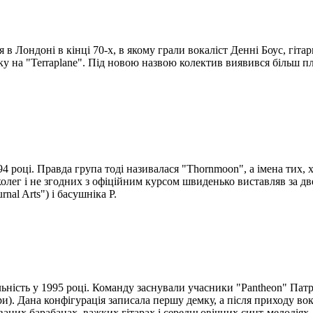
 в Лондоні в кінці 70-х, в якому грали вокаліст Денні Боус, гіта
у на "Terraplane". Під новою назвою колектив виявився більш плі
 році. Правда група тоді називалася "Thornmoon", а імена тих, хт
олег і не згодних з офіційним курсом швиденько виставляв за дв
al Arts") і басушніка Р.
льність у 1995 році. Команду заснували учасники "Pantheon" Патрік
и). Дана конфігурація записала першу демку, а після приходу в
ованих барабанах, важких гітарах і середньовічних синт-мелодіях.