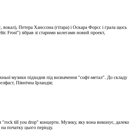
, вокал), Петера Ханссона (гітара) і Оскара Форсс і грала щось
tic Frost") зібрав зі старими колегами новий проект,
 їхньої музики підходив під визначення "софт-метал". До складу
Белфаст, Північна Ірландія;
"rock till you drop" концерти. Музику, яку вона виконує, далеко
 на початку цього періоду.