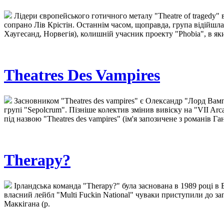
Лідери європейського готичного металу "Theatre of tragedy
сопрано Лів Крістін. Останнім часом, щоправда, група відійшл
Хаугесанд, Норвегія), колишній учасник проекту "Phobia", в як
Theatres Des Vampires
Засновником "Theatres des vampires" є Олександр "Лорд Вамп
групі "Sepolcrum". Пізніше колектив змінив вивіску на "VII Ar
під назвою "Theatres des vampires" (ім'я запозичене з романів Га
Therapy?
Ірландська команда "Therapy?" була заснована в 1989 році в Б
власний лейбл "Multi Fuckin National" чуваки приступили до з
Маккігана (р.