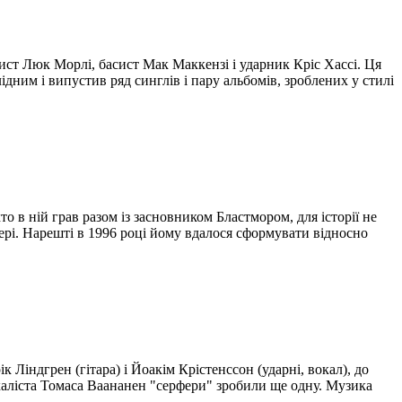
рист Люк Морлі, басист Мак Маккензі і ударник Кріс Хассі. Ця
дним і випустив ряд синглів і пару альбомів, зроблених у стилі
о в ній грав разом із засновником Бластмором, для історії не
ері. Нарешті в 1996 році йому вдалося сформувати відносно
 Ліндгрен (гітара) і Йоакім Крістенссон (ударні, вокал), до
окаліста Томаса Ваананен "серфери" зробили ще одну. Музика