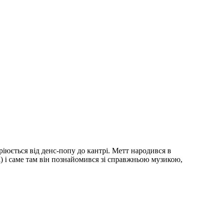
ріюється від денс-попу до кантрі. Метт народився в
) і саме там він познайомився зі справжньою музикою,