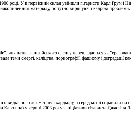
988 році. У її первісний склад увійшли гітаристи Карл Грум і Ні
д накопиченням матеріалу, попутно вирішуючи кадрові проблеми
le", чия назва з англійського сленгу перекладається як "ерегован
вала теми смерті, каліцтва, порнографії, фашизму і деградації к
ш швидкісного дез-металу і хардкору, а серед котрі справили на
на Кароліна) у червні 2003 року з ініціативи гітариста Джастіна 