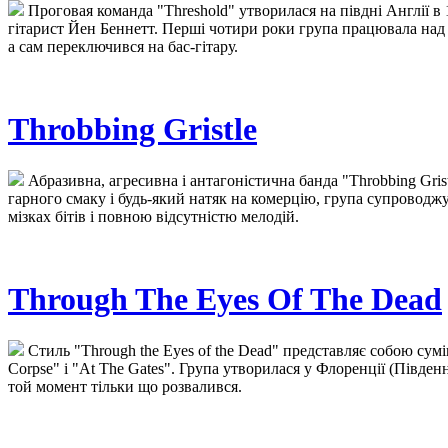
Проговая команда "Threshold" утворилася на півдні Англії в 1
гітарист Йен Беннетт. Перші чотири роки група працювала на
а сам переключився на бас-гітару.
Throbbing Gristle
Абразивна, агресивна і антагоністична банда "Throbbing Grist
гарного смаку і будь-який натяк на комерцію, група супроводжу
мізках бітів і повною відсутністю мелодій.
Through The Eyes Of The Dead
Стиль "Through the Eyes of the Dead" представляє собою сумі
Corpse" і "At The Gates". Група утворилася у Флоренції (Півден
той момент тільки що розвалився.