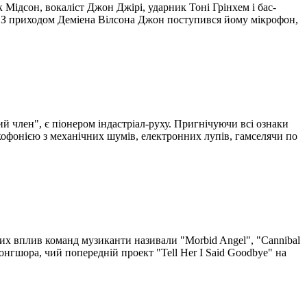
к Мідсон, вокаліст Джон Джірі, ударник Тоні Грінхем і бас-
. З приходом Деміена Вілсона Джон поступився йому мікрофон,
ий член", є піонером індастріал-руху. Пригнічуючи всі ознаки
акофонією з механічних шумів, електронних лупів, гамселячи по
 них вплив команд музиканти називали "Morbid Angel", "Cannibal
Лонгшора, чий попередній проект "Tell Her I Said Goodbye" на