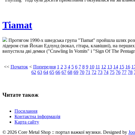
Tiamat
Протягом 1990-х шведська група "Tiamat" пройшла шлях розв
лідером став Йохан Едлунд (вокал, гітара, клавішні), на перших 
випустила дві демки ("Crawling In Vomits" і "Sign Of The Penta
<<
Початок
<
Попередня
1
2
3
4
5
6
7
8
9
10
11
12
13
14
15
16
1
62
63
64
65
66
67
68
69
70
71
72
73
74
75
76
77
78
Читате також
Посилання
Контактна інформація
Карта сайту
© 2026 Core Metal Shop :: портал важкої музики. Designed by
Jo