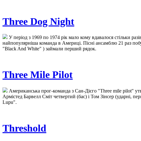
Three Dog Night
У період з 1969 по 1974 рік мало кому вдавалося стільки разів
найпопулярніша команда в Америці. Пісні ансамблю 21 раз побув
"Black And White" ) займали перший рядок.
Three Mile Pilot
Американська прог-команда з Сан-Дієго "Three mile pilot" утв
Армістед Барвелл Сміт четвертий (бас) і Том Зінсер (ударні, п
Lupu".
Threshold