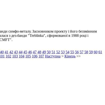
анди симфо-металу. Засновником проекту і його беззмінним
лася з дез-банди "Treblinka", сформованої в 1988 році і
 "CMFT".
40
41
42
43
44
45
46
47
48
49
50
51
52
53
54
55
56
57
58
59
60
61
101
102
103
104
105
106
107
Наступна
>
Кінець
>>