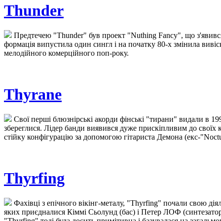
Thunder
Предтечею "Thunder" був проект "Nuthing Fancy", що з'явився
формація випустила один сингл і на початку 80-х змінила вивіск
мелодійного комерційного поп-року.
Thyrane
Свої перші блюзнірські акорди фінські "тирани" видали в 1994
збереглися. Лідер банди виявився дуже прискіпливим до своїх к
стійку конфігурацію за допомогою гітариста Демона (екс-"Nocturn
Thyrfing
Фахівці з епічного вікінг-металу, "Thyrfing" почали свою дія
яких приєдналися Кіммі Сьолунд (бас) і Петер ЛОФ (синтезатор
"Thyrfing" тоді була досить примітивна і базувалася на загальм