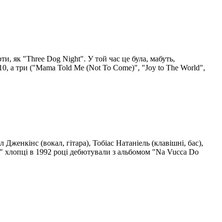
ти, як "Three Dog Night". У той час це була, мабуть,
0, а три ("Mama Told Me (Not To Come)", "Joy to The World",
Дженкінс (вокал, гітара), Тобіас Натаніель (клавішні, бас),
ds" хлопці в 1992 році дебютували з альбомом "Na Vucca Do