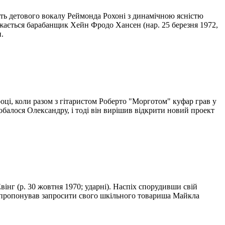
ить детового вокалу Реймонда Рохоні з динамічною ясністю
ажається барабанщик Хейн Фродо Хансен (нар. 25 березня 1972,
.
оці, коли разом з гітаристом Роберто "Морготом" куфар грав у
добалося Олександру, і тоді він вирішив відкрити новий проект
Евінг (р. 30 жовтня 1970; ударні). Наспіх спорудивши свій
 запропонував запросити свого шкільного товариша Майкла