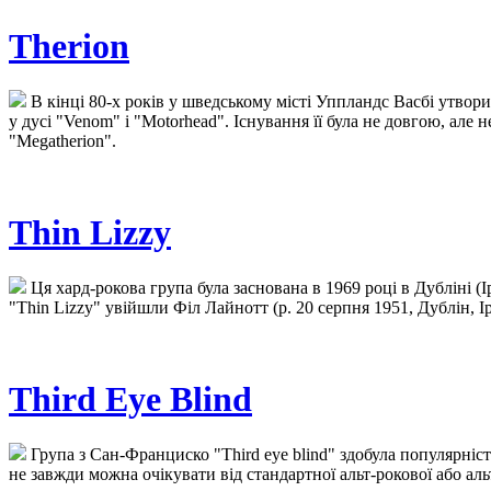
Therion
В кінці 80-х років у шведському місті Уппландс Васбі утворил
у дусі "Venom" і "Motorhead". Існування її була не довгою, але 
"Megatherion".
Thin Lizzy
Ця хард-рокова група була заснована в 1969 році в Дубліні (І
"Thin Lizzy" увійшли Філ Лайнотт (р. 20 серпня 1951, Дублін, Ірла
Third Eye Blind
Група з Сан-Франциско "Third eye blind" здобула популярність
не завжди можна очікувати від стандартної альт-рокової або альт