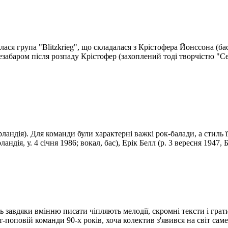
ася група "Blitzkrieg", що складалася з Крістофера Йонссона (бас
незабаром після розпаду Крістофер (захоплений тоді творчістю "Cel
рландія). Для команди були характерні важкі рок-балади, а стиль
ндія, у. 4 січня 1986; вокал, бас), Ерік Белл (р. 3 вересня 1947, 
 завдяки вмінню писати чіпляють мелодії, скромні тексти і грати 
-поповій команди 90-х років, хоча колектив з'явився на світ саме