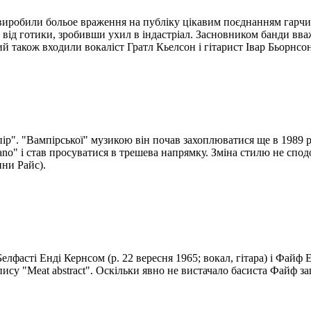
" виробили больое враження на публіку цікавим поєднанням гарч
а від готики, зробивши ухил в індастріал. Засновником банди вв
ий також входили вокаліст Гратл Кьелсон і гітарист Івар Бьорнсон
ір". "Вампірської" музикою він почав захоплюватися ще в 1989 р
cano" і став просуватися в трешева напрямку. Зміна стилю не спо
нни Райс).
елфасті Енді Кернсом (р. 22 вересня 1965; вокал, гітара) і Файф 
апису "Meat abstract". Оскільки явно не вистачало басиста Файф