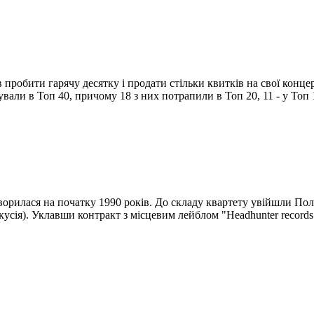
 пробити гарячу десятку і продати стільки квитків на свої концер
али в Топ 40, причому 18 з них потрапили в Топ 20, 11 - у Топ 1
орилася на початку 1990 років. До складу квартету увійшли Полл 
еркусія). Уклавши контракт з місцевим лейблом "Headhunter recor