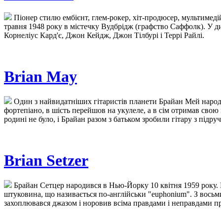
Піонер стилю ембієнт, глем-рокер, хіт-продюсер, мультимед
травня 1948 року в містечку Вудбрідж (графство Саффолк). У ди
Корнеліус Кард'є, Джон Кейдж, Джон Тілбурі і Террі Райлі.
Brian May
Один з найвидатніших гітаристів планети Брайан Мей народив
фортепіано, в шість перейшов на укулеле, а в сім отримав сво
родині не було, і Брайан разом з батьком зробили гітару з підру
Brian Setzer
Брайан Сетцер народився в Нью-Йорку 10 квітня 1959 року. Ц
штуковина, що називається по-англійськи "euphonium". З восьм
захоплювався джазом і норовив всіма правдами і неправдами про