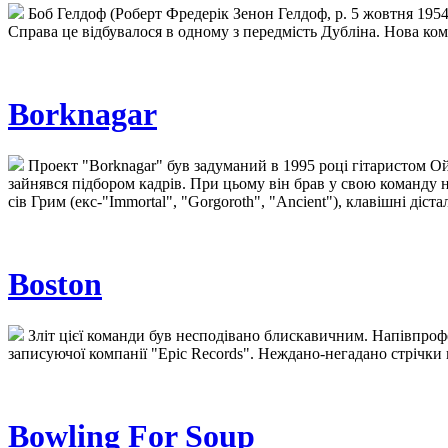
Боб Гелдоф (Роберт Фредерік Зенон Гелдоф, р. 5 жовтня 1954)
Справа це відбувалося в одному з передмість Дубліна. Нова ко
Borknagar
Проект "Borknagar" був задуманий в 1995 році гітаристом Ой
зайнявся підбором кадрів. При цьому він брав у свою команду не
сів Грим (екс-"Immortal", "Gorgoroth", "Ancient"), клавішні діста
Boston
Зліт цієї команди був несподівано блискавичним. Напівпрофе
записуючої компанії "Epic Records". Неждано-негадано стрічки 
Bowling For Soup