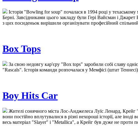
Історія "Bowling for soup" почалася в 1994 році у техаському
Берні. Завсідниками цього закладу були Гері Вайсман і Джарет 
з цих посиденьок вирішили організувати професійний спільний 
Box Tops
За свою недовгу кар'єру "Box tops" заробили собі славу одніє
"Rascals". Історія команди розпочалася у Мемфісі (штат Теннесі)
Boy Hits Car
Жителі сонячного міста Лос-Анджелеса Луїс Ленард, Крейг "
вони постійно вплутувалися в різні нехороші історії, але іноді
весь матеріал "Slayer" і "Metallica", а Крейг був дуже не проти