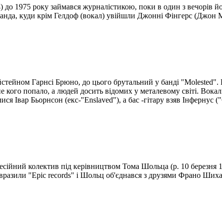
 до 1975 року займався журналістикою, поки в один з вечорів йо
манда, куди крім Гелдоф (вокал) увійшли Джонні Фінгерс (Джон М
стейном Гарнсі Брюно, до цього брутальний у банді "Molested".
 кого попало, а людей досить відомих у металевому світі. Вокаліс
лися Івар Бьорнсон (екс-"Enslaved"), а бас -гітару взяв Інфернус (
сійний колектив під керівництвом Тома Шольца (р. 10 березня 19
вразили "Epic records" і Шольц об'єднався з друзями Франо Шиха