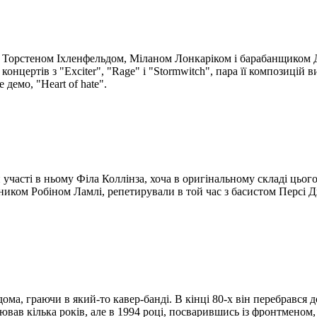
ми Торстеном Іхленфельдом, Міланом Лонкаріком і барабанщиком Д
 концертів з "Exciter", "Rage" і "Stormwitch", пара її композиці
демо, "Heart of hate".
часті в ньому Філа Коллінза, хоча в оригінальному складі цього
ником Робіном Ламлі, репетирували в той час з басистом Персі Д
ома, граючи в який-то кавер-банді. В кінці 80-х він перебрався 
цював кілька років, але в 1994 році, посварившись із фронтмен