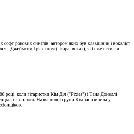
 софт-рокових синглів, автором яких був клавішник і вокаліст
ся з Джеймсом Гріффіном (гітара, вокал), які вже встигли
 році, коли гітаристки Кім Діл ("Pixies") і Таня Донеллі
ціал на стороні. Назва нової групи Кім запозичила у
ссіонщіков.