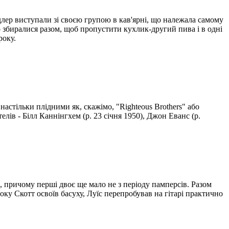
ендлер виступали зі своєю групою в кав'ярні, що належала самому
о збиралися разом, щоб пропустити кухлик-другий пива і в одні
року.
настільки плідними як, скажімо, "Righteous Brothers" або
елів - Білл Каннінгхем (р. 23 січня 1950), Джон Еванс (р.
 причому перші двоє ще мало не з періоду памперсів. Разом
року Скотт освоїв басуху, Луїс перепробував на гітарі практично