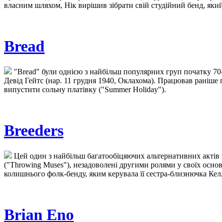
власним шляхом, Нік вирішив зібрати свій студійний бенд, який
Bread
"Bread" були однією з найбільш популярних груп початку 70-
Девід Гейтс (нар. 11 грудня 1940, Оклахома). Працював раніше 
випустити сольну платівку ("Summer Holiday").
Breeders
Цей один з найбільш багатообіцяючих альтернативних актів мав
("Throwing Muses"), незадоволені другими ролями у своїх осно
колишнього фолк-бенду, яким керувала її сестра-близнючка Келл
Brian Eno