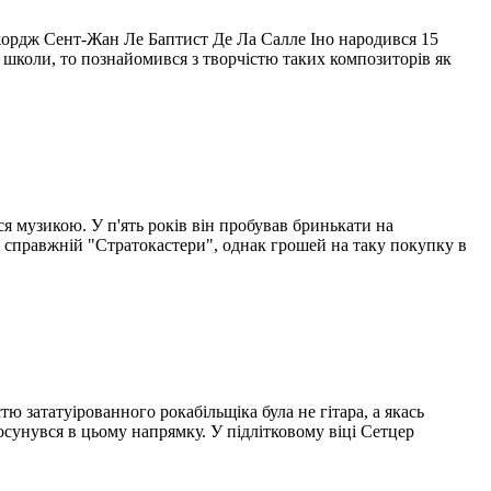
Джордж Сент-Жан Ле Баптист Де Ла Салле Іно народився 15
ї школи, то познайомився з творчістю таких композиторів як
я музикою. У п'ять років він пробував бринькати на
ро справжній "Стратокастери", однак грошей на таку покупку в
 зататуірованного рокабільщіка була не гітара, а якась
сунувся в цьому напрямку. У підлітковому віці Сетцер