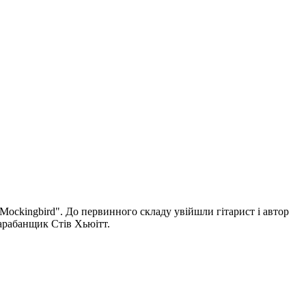
Mockingbird". До первинного складу увійшли гітарист і автор
барабанщик Стів Хьюітт.