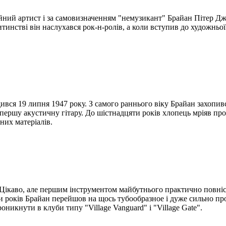
ійний артист і за самовизначенням "немузикант" Брайан Пітер 
тинстві він наслухався рок-н-ролів, а коли вступив до художньо
ся 19 липня 1947 року. З самого раннього віку Брайан захопивс
ю першу акустичну гітару. До шістнадцяти років хлопець мріяв п
чних матеріалів.
ікаво, але першим інструментом майбутнього практично повністю
и років Брайан перейшов на щось тубообразное і дуже сильно про
никнути в клуби типу "Village Vanguard" і "Village Gate".