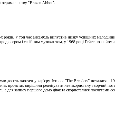
 отримав назву "Brazen Abbot".
х років. У той час ансамбль випустив низку успішних мелодійних
продюсером і сесійним музикантом, у 1968 році Гейтс познайомив
 досить хаотичну кар'єру. Історія "The Breeders" почалася в 1988
вних проектах вирішили реалізувати невикористану творчий потен
і, а для запису першого демо дівчата скористалися послугами се