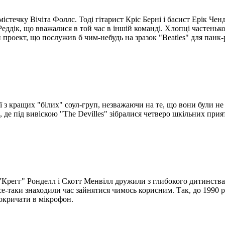
 містечку Вічіта Фоллс. Тоді гітарист Кріс Берні і басист Ерік Ч
Реддік, що вважалися в той час в іншій команді. Хлопці частеньк
проект, що послужив б чим-небудь на зразок "Beatles" для панк-
ї з кращих "білих" соул-груп, незважаючи на те, що вони були не 
, де під вивіскою "The Devilles" зібралися четверо шкільних прият
Крегг" Ронделл і Скотт Менвілл дружили з глибокого дитинства,
 все-таки знаходили час зайнятися чимось корисним. Так, до 1990 
 покричати в мікрофон.