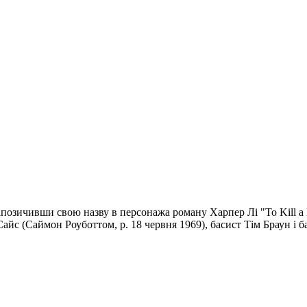
апозичивши свою назву в персонажа роману Харпер Лі "To Kill a 
Сайс (Саймон Роуботтом, р. 18 червня 1969), басист Тім Браун і 