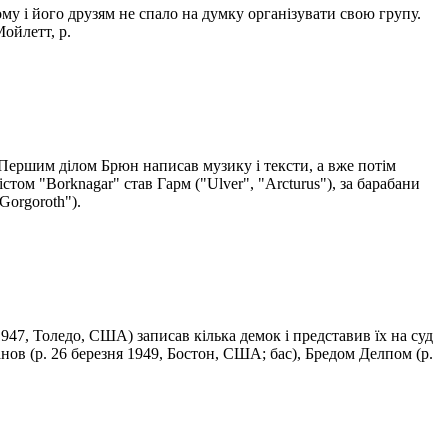
му і його друзям не спало на думку організувати свою групу.
ойлетт, р.
 Першим ділом Брюн написав музику і тексти, а вже потім
том "Borknagar" став Гарм ("Ulver", "Arcturus"), за барабани
"Gorgoroth").
47, Толедо, США) записав кілька демок і представив їх на суд
нов (р. 26 березня 1949, Бостон, США; бас), Бредом Делпом (р.