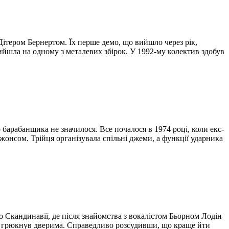
ітером Бернертом. Їх перше демо, що вийшло через рік,
й вийшла на одному з металевих збірок. У 1992-му колектив здобув
 барабанщика не значилося. Все почалося в 1974 році, коли екс-
жонсом. Трійця організувала спільні джеми, а функції ударника
до Скандинавії, де після знайомства з вокалістом Бьорном Лодін
ом, грюкнув дверима. Справедливо розсудивши, що краще йти