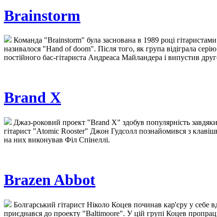
Brainstorm
Команда "Brainstorm" була заснована в 1989 році гітариста
називалося "Hand of doom". Після того, як група відіграла серію
постійного бас-гітариста Андреаса Майландера і випустив друге 
Brand X
Джаз-роковий проект "Brand X" здобув популярність завдяки у
гітарист "Atomic Rooster" Джон Гудсолл познайомився з клавіш
на них виконував Філ Спінеллі.
Brazen Abbot
Болгарський гітарист Ніколо Коцев починав кар'єру у себе вд
приєднався до проекту "Baltimoore". У цій групі Коцев пропра