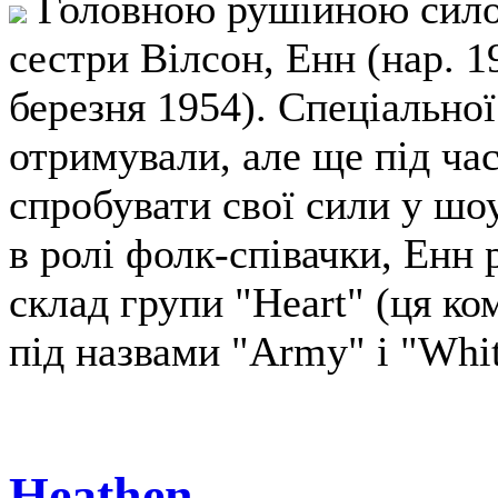
Головною рушійною силою
сестри Вілсон, Енн (нар. 19
березня 1954). Спеціальної
отримували, але ще під ча
спробувати свої сили у шо
в ролі фолк-співачки, Енн
склад групи "Heart" (ця ко
під назвами "Army" і "Whit
Heathen