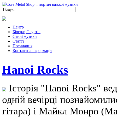
Центр
Біографії гуртів
Стилі музики
Статті
Посилання
Контактна інформація
Hanoi Rocks
Історія "Hanoi Rocks" веде
одній вечірці познайомили
гітара) і Майкл Монро (Ма