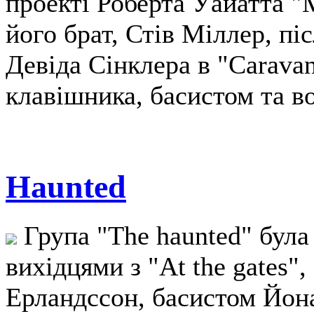
проекті Роберта Уайатта "
його брат, Стів Міллер, пі
Девіда Сінклера в "Carava
клавішника, басистом та в
Haunted
Група "The haunted" була
вихідцями з "At the gates
Ерландссон, басистом Йон