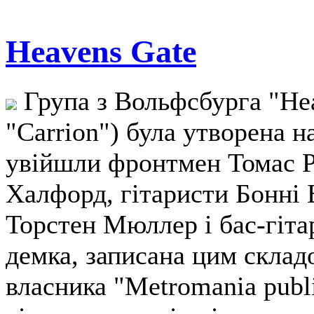
Heavens Gate
Група з Вольфсбурга "Hea
"Carrion") була утворена н
увійшли фронтмен Томас Ре
Халфорд, гітаристи Бонні Б
Торстен Мюллер і бас-гіт
демка, записана цим складо
власника "Metromania publ