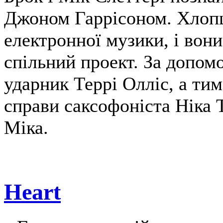
Джоном Гаррісоном. Хлопці
електронної музики, і вон
спільний проект. За допо
ударник Террі Олліс, а ти
справи саксофоніста Ніка 
Міка.
Heart