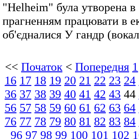
"Helheim" була утворена в
прагненням працювати в е
об'єдналися У гандр (вокал
<<
Початок
<
Попередня
1
16
17
18
19
20
21
22
23
24
36
37
38
39
40
41
42
43
44
56
57
58
59
60
61
62
63
64
76
77
78
79
80
81
82
83
84
96
97
98
99
100
101
102
1