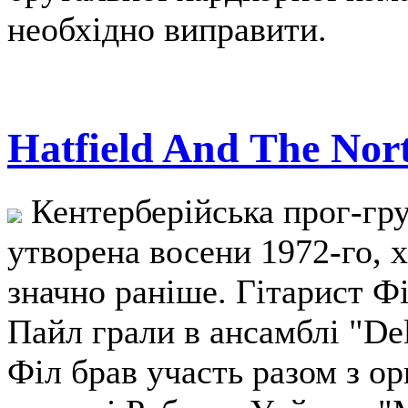
необхідно виправити.
Hatfield And The Nor
Кентерберійська прог-груп
утворена восени 1972-го, х
значно раніше. Гітарист Ф
Пайл грали в ансамблі "Del
Філ брав участь разом з о