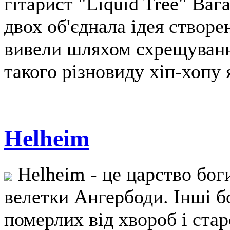
гітарист "Liquid Tree" Ваг
двох об'єднала ідея створ
вивели шляхом схрещування
такого різновиду хіп-хопу 
Helheim
Helheim - це царство боги
велетки Ангербоди. Інші б
померлих від хвороб і стар