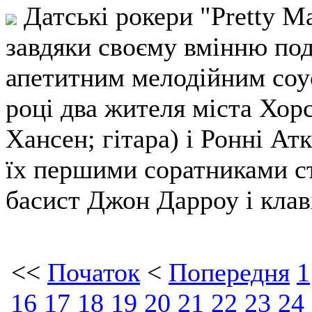
Датські рокери "Pretty M
завдяки своєму вмінню под
апетитним мелодійним соу
році два жителя міста Хор
Хансен; гітара) і Ронні Атк
їх першими соратниками с
басист Джон Дарроу і кла
<<
Початок
<
Попередня
1
16
17
18
19
20
21
22
23
24