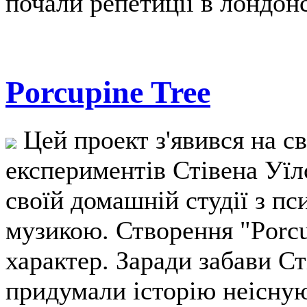
почали репетиції в лондонс
Porcupine Tree
Цей проект з'явився на сві
експериментів Стівена Уїлс
своїй домашній студії з п
музикою. Створення "Porcu
характер. Заради забави Ст
придумали історію неісную