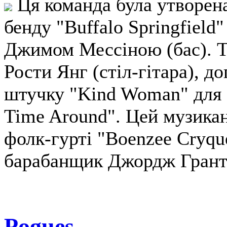
Ця команда була утворен
бенду "Buffalo Springfield"
Джимом Мессіною (бас). Т
Рости Янг (стіл-гітара), д
штучку "Kind Woman" для 
Time Around". Цей музикан
фолк-гурті "Boenzee Cryque
барабанщик Джордж Грант
Pogues