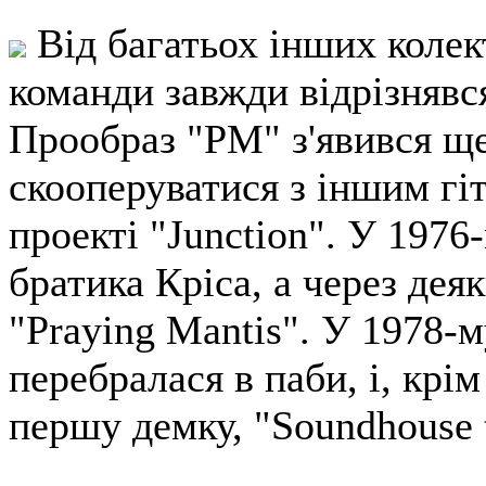
Від багатьох інших коле
команди завжди відрізняв
Прообраз "PM" з'явився ще
скооперуватися з іншим гі
проекті "Junction". У 1976
братика Кріса, а через дея
"Praying Mantis". У 1978-
перебралася в паби, і, крі
першу демку, "Soundhouse t