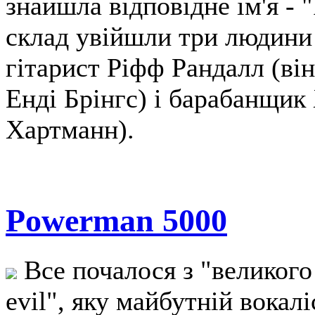
знайшла відповідне ім'я - 
склад увійшли три людини 
гітарист Ріфф Рандалл (ві
Енді Брінгс) і барабанщик
Хартманн).
Powerman 5000
Все почалося з "великого
evil", яку майбутній вока