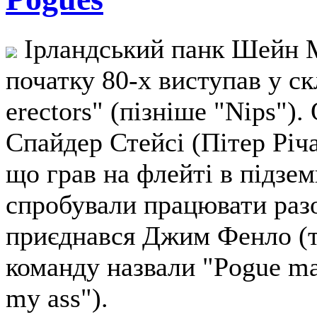
Ірландський панк Шейн Ма
початку 80-х виступав у ск
erectors" (пізніше "Nips").
Спайдер Стейсі (Пітер Річа
що грав на флейті в підзе
спробували працювати разом
приєднався Джим Фенло (т
команду назвали "Pogue ma
my ass").