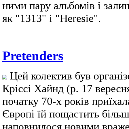
ними пару альбомів і залиш
як "1313" і "Heresie".
Pretenders
Цей колектив був органі
Кріссі Хайнд (р. 17 верес
початку 70-х років приїхал
Європі їй пощастить більше
наповнилося новими враже