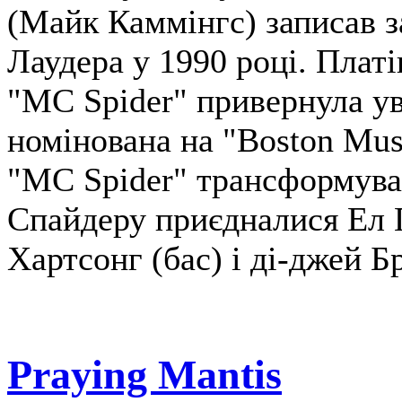
(Майк Каммінгс) записав 
Лаудера у 1990 році. Плат
"MC Spider" привернула ува
номінована на "Boston Mus
"MC Spider" трансформува
Спайдеру приєдналися Ел П
Хартсонг (бас) і ді-джей Б
Praying Mantis