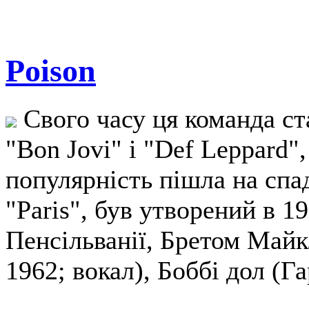
Poison
Свого часу ця команда ст
"Bon Jovi" і "Def Leppard",
популярність пішла на спад
"Paris", був утворений в 1
Пенсільванії, Бретом Майкл
1962; вокал), Боббі дол (Г