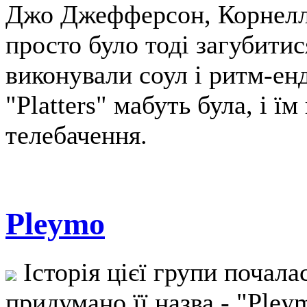
Джо Джефферсон, Корнелл
просто було тоді загубитися
виконували соул і ритм-енд
"Platters" мабуть була, і ї
телебачення.
Pleymo
Історія цієї групи почала
придумано її назва - "Pley