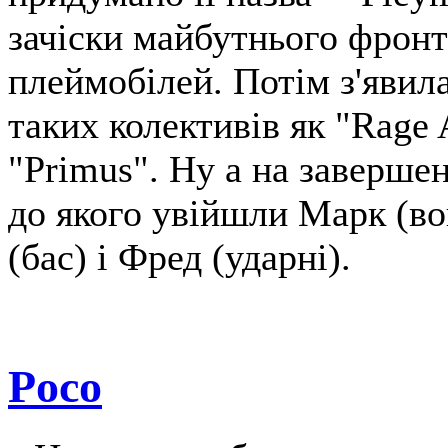
зачіски майбутнього фрон
плеймобілей. Потім з'явила
таких колективів як "Rage 
"Primus". Ну а на заверше
до якого увійшли Марк (вок
(бас) і Фред (ударні).
Poco