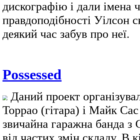
дискографію і дали імена 
правдоподібності Уілсон ск
деякий час забув про неї.
Possessed
Даний проект організувал
Торрао (гітара) і Майк Сас
звичайна гаражна банда з
від частих змін складу. В 