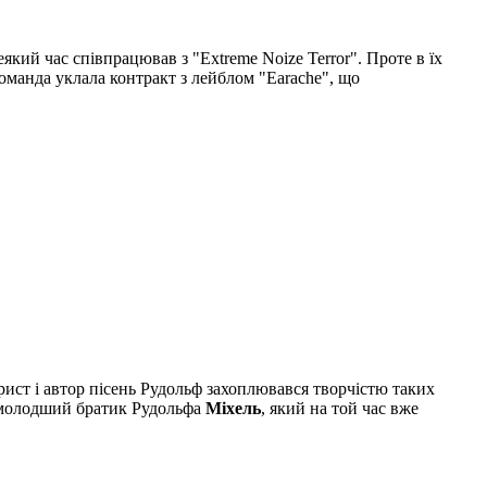
кий час співпрацював з "Extreme Noize Terror". Проте в їх
команда уклала контракт з лейблом "Earache", що
рист і автор пісень Рудольф захоплювався творчістю таких
оці молодший братик Рудольфа
Міхель
, який на той час вже