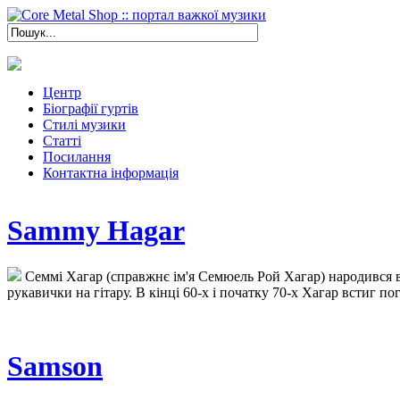
Центр
Біографії гуртів
Стилі музики
Статті
Посилання
Контактна інформація
Sammy Hagar
Семмі Хагар (справжнє ім'я Семюель Рой Хагар) народився в
рукавички на гітару. В кінці 60-х і початку 70-х Хагар встиг пог
Samson