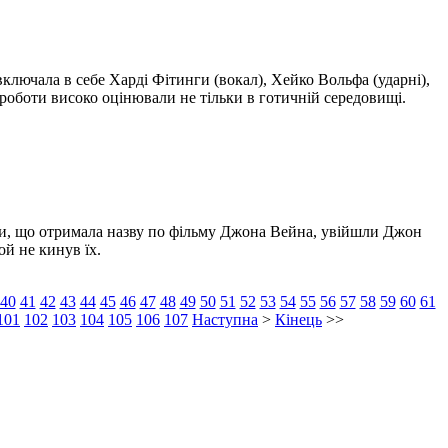
 включала в себе Харді Фітинги (вокал), Хейко Вольфа (ударні),
ї роботи високо оцінювали не тільки в готичній середовищі.
ірки, що отримала назву по фільму Джона Вейна, увійшли Джон
ой не кинув їх.
40
41
42
43
44
45
46
47
48
49
50
51
52
53
54
55
56
57
58
59
60
61
101
102
103
104
105
106
107
Наступна
>
Кінець
>>