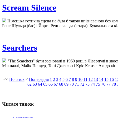
Scream Silence
Німецька готична сцена не була б такою впізнаваною без колек
Рене Шульца (бас) і Йорга Ренневальда (гітара). Буквально за к
Searchers
"The Searchers" були засновані в 1960 році в Ліверпулі в я
Макналлі, Майк Пендер, Тоні Джексон і Кріс Кертіс. Аж до кінц
<<
Початок
<
Попередня
1
2
3
4
5
6
7
8
9
10
11
12
13
14
15
16
1
62
63
64
65
66
67
68
69
70
71
72
73
74
75
76
77
78
Читате також