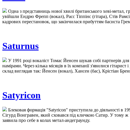
Одна з представниць нової хвилі британського хеві-метал, гр
увійшли Ендрю Фрепп (вокал), Расс Тіппінс (гітара), Стів Рамсі (
кадрових перестановок, що закінчилася прибуттям басиста Грема
Saturnus
У 1991 році вокаліст Томас Йенсен шукав собі партнерів дл
намірами. Через кілька місяців в їх компанії з'явилися гітарист
склад виглядав так: Йенсен (вокал), Хансен (бас), Крістіан Бренн
Satyricon
Блековая формація "Satyricon" приступила до діяльності в 19
Сігурд Вонгравен, який сховався під кличкою Сатир. У тому ж 
заявила про себе в колах метал-андеграунду.