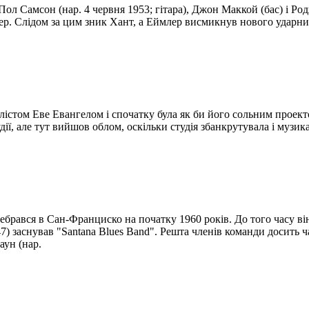
Пол Самсон (нар. 4 червня 1953; гітара), Джон Маккой (бас) і Род
ер. Слідом за цим зник Хант, а Еймлер висмикнув нового ударни
алістом Еве Евангелом і спочатку була як би його сольним проек
удії, але тут вийшов облом, оскільки студія збанкрутувала і музик
брався в Сан-Франциско на початку 1960 років. До того часу ві
47) заснував "Santana Blues Band". Решта членів команди досить ч
аун (нар.