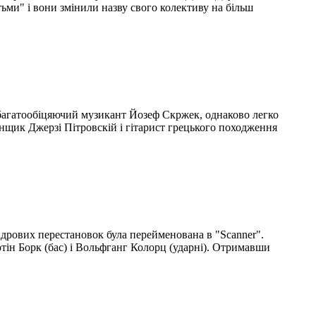
ьми" і вони змінили назву свого колективу на більш
ий багатообіцяючий музикант Йозеф Скржек, однаково легко
банщик Джерзі Пітровскій і гітарист грецького походження
кадрових перестановок була перейменована в "Scanner".
ртін Борк (бас) і Вольфганг Колорц (ударні). Отримавши