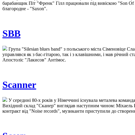
барабанщик Піт "Френк" Гілл працювали під вивіскою "Son Of A 
благородне - "Saxon".
SBB
Група "Silesian blues band" з польського міста Сіменовіце С
управлявся як з бас-гітарою, так і з клавішними, і мав річний 
Апостоліс "Лакисов" Антімос.
Scanner
У середині 80-х років у Німеччині існувала металева команда
Вихідний склад "Сканер" виглядав наступним чином: Міхаель Кн
контракт від "Noise records", музиканти приступили до створен