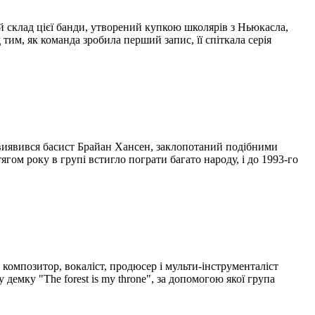
ий склад цієї банди, утворений купкою школярів з Ньюкасла,
д тим, як команда зробила перший запис, її спіткала серія
 виявився басист Брайан Хансен, заклопотаний подібними
тягом року в групі встигло пограти багато народу, і до 1993-го
 композитор, вокаліст, продюсер і мульти-інструменталіст
емку "The forest is my throne", за допомогою якої група