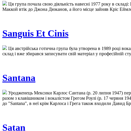
Ця група почала свою діяльність навесні 1977 року в складі: 
Маккой втік до Джона Дюканов, а його місце зайняв Кріс Еймл
Sanguis Et Cinis
Ця австрійська готична група була утворена в 1989 році вок
склад і вже збирався записувати свій матеріал у професійній ст
Santana
Уродженець Мексики Карлос Сантана (р. 20 липня 1947) пере
разом з клавішником і вокалістом Грегом Роулі (р. 17 червня 19
до "Santana", в неї крім Карлоса і Грега також входили Давид Бр
Satan