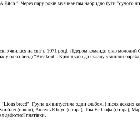
Bitch ". Через пару років музикантам набридло бути "сучого діт
ласкі з'явилася на світ в 1971 році. Лідером команди став молод
стаж у блюз-бенді "Breakout". Крім нього до складу увійшли бара
 "Lions breed". Група ця випустила один альбом, і після деяких 
обліч (вокал), Аксель Юліус (гітара), Том Ес Софа (гітара), Ма
ня дебютної платівки.