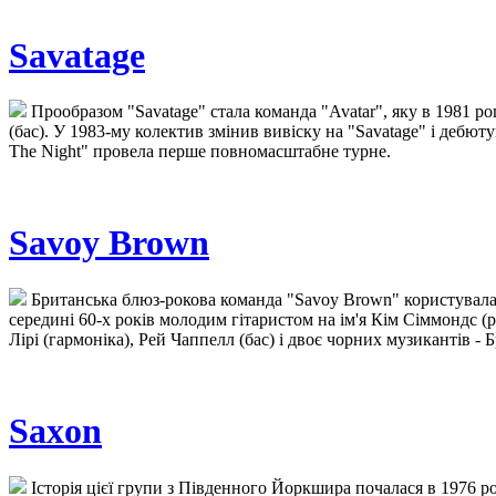
Savatage
Прообразом "Savatage" стала команда "Avatar", яку в 1981 роц
(бас). У 1983-му колектив змінив вивіску на "Savatage" і дебюту
The Night" провела перше повномасштабне турне.
Savoy Brown
Британська блюз-рокова команда "Savoy Brown" користувалася
середині 60-х років молодим гітаристом на ім'я Кім Сіммондс (
Лірі (гармоніка), Рей Чаппелл (бас) і двоє чорних музикантів - 
Saxon
Історія цієї групи з Південного Йоркшира почалася в 1976 ро