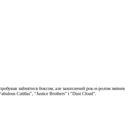
пробував зайнятися боксом, але захоплений рок-н-ролом змінив
lous Catillas", "Justice Brothers" і "Dust Cloud".