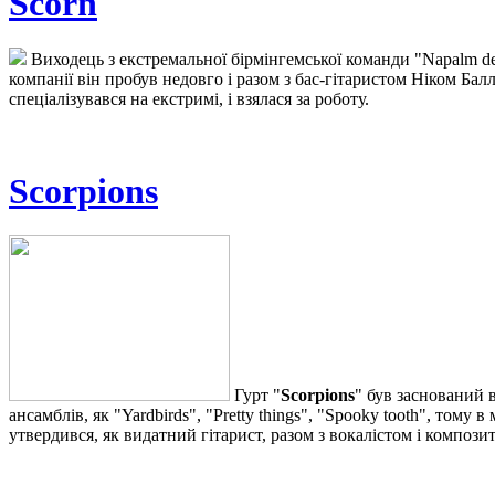
Scorn
Виходець з екстремальної бірмінгемської команди "Napalm dea
компанії він пробув недовго і разом з бас-гітаристом Ніком Ба
спеціалізувався на екстримі, і взялася за роботу.
Scorpions
Гурт "
Scorpions
" був заснований 
ансамблів, як "Yardbirds", "Pretty things", "Spooky tooth", том
утвердився, як видатний гітарист, разом з вокалістом і композ