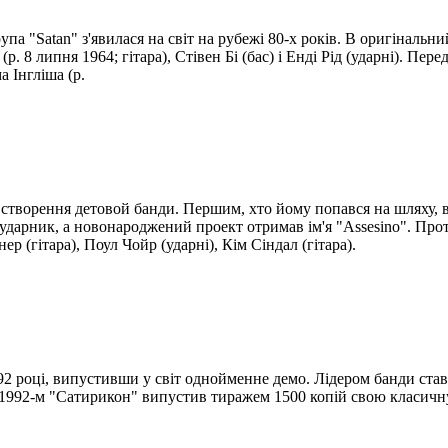
упа "Satan" з'явилася на світ на рубежі 80-х років. В оригінальн
р. 8 липня 1964; гітара), Стівен Бі (бас) і Енді Рід (ударні). Пере
 Інгліша (р.
я створення детовой банди. Першим, хто йому попався на шляху,
 і ударник, а новонароджений проект отримав ім'я "Assesino". Про
ер (гітара), Поул Чойр (ударні), Кім Сіндал (гітара).
92 році, випустивши у світ однойменне демо. Лідером банди став
1992-м "Сатирикон" випустив тиражем 1500 копій свою класичну д