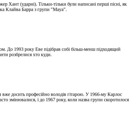
жер Хант (ударні). Тільки-тільки були написані перші пісні, як
ка Клайва Барра з групи "Maya".
том. До 1993 року Еве підібрав собі більш-менш підходящий
анти розбрелися хто куди.
н вже досить професійно володів гітарою. У 1966-му Карлос
асто змінювалися, і до 1967 року, коли назва групи скоротилося