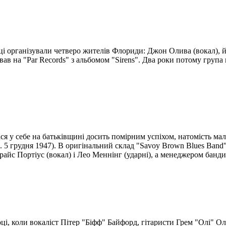
і організували четверо жителів Флориди: Джон Олива (вокал), йог
вав на "Par Records" з альбомом "Sirens". Два роки потому група 
 у себе на батьківщині досить помірним успіхом, натомість мал
р. 5 грудня 1947). В оригінальний склад "Savoy Brown Blues Ban
Брайс Портіус (вокал) і Лео Меннінг (ударні), а менеджером банди
ці, коли вокаліст Пітер "Біфф" Байфорд, гітаристи Грем "Олі" Ол