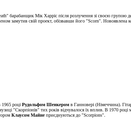
th" барабанщик Мік Харріс після розлучення зі своєю групою дея
лленом замутив свій проект, обізвавши його "Scorn". Новоявлена 
в 1965 році
Рудольфом Шенкером
в Ганновері (Німеччина). Гіта
у в музиці "Скорпіонів" тих років відчувалося їх вплив. В 1970 р
итором
Клаусом Майне
приєднуються до "Scorpions".