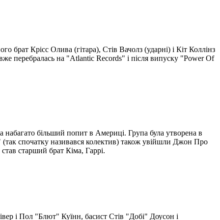
о брат Крісс Олива (гітара), Стів Вачолз (ударні) і Кіт Коллінз
вже перебралась на "Atlantic Records" і після випуску "Power Of
а набагато більший попит в Америці. Група була утворена в
d" (так спочатку називався колектив) також увійшли Джон Про
 став старший брат Кіма, Гаррі.
івер і Пол "Блют" Куїнн, басист Стів "Добі" Доусон і