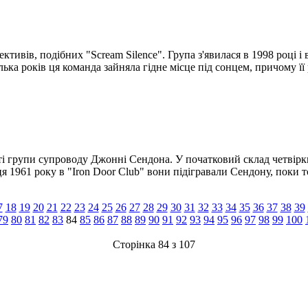
тивів, подібних "Scream Silence". Група з'явилася в 1998 році і
ілька років ця команда зайняла гідне місце під сонцем, причому ї
кості групи супроводу Джонні Сендона. У початковий склад четв
я 1961 року в "Iron Door Club" вони підігравали Сендону, поки т
7
18
19
20
21
22
23
24
25
26
27
28
29
30
31
32
33
34
35
36
37
38
39
79
80
81
82
83
84
85
86
87
88
89
90
91
92
93
94
95
96
97
98
99
100
Сторінка 84 з 107