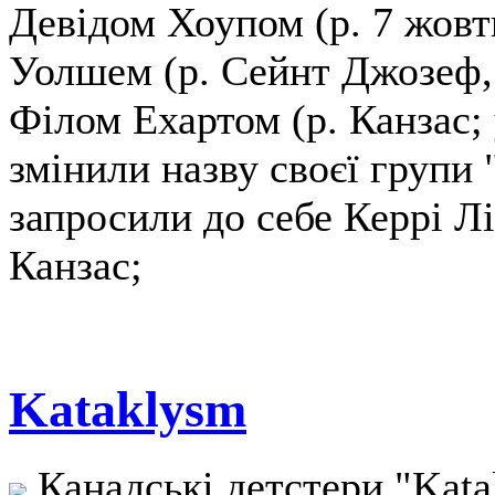
Девідом Хоупом (р. 7 жовтн
Уолшем (р. Сейнт Джозеф, 
Філом Ехартом (р. Канзас; 
змінили назву своєї групи 
запросили до себе Керрі Лі
Канзас;
Kataklysm
Канадські детстери "Kat