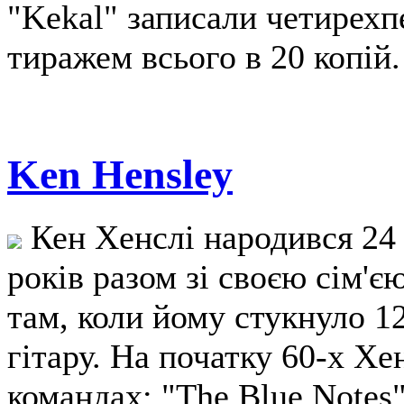
"Kekal" записали четирех
тиражем всього в 20 копій.
Ken Hensley
Кен Хенслі народився 24 
років разом зі своєю сім'є
там, коли йому стукнуло 1
гітару. На початку 60-х Хе
командах: "The Blue Notes"