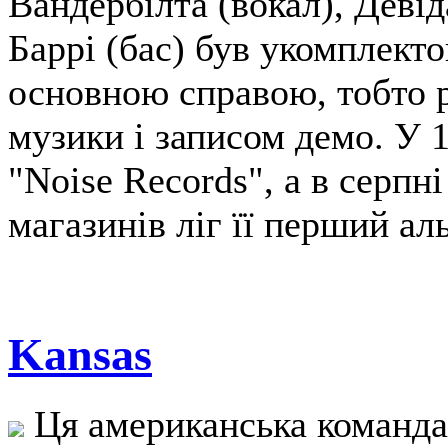
Вандербілта (вокал), Девід
Баррі (бас) був укомплект
основною справою, тобто 
музики і записом демо. У 
"Noise Records", а в серпн
магазинів ліг її перший аль
Kansas
Ця американська команда 