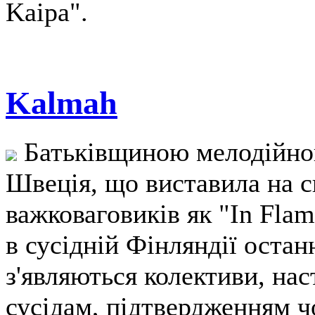
Kaipa".
Kalmah
Батьківщиною мелодійног
Швеція, що виставила на с
важковаговиків як "In Flame
в сусідній Фінляндії остан
з'являються колективи, нас
сусідам, підтвердженням ч