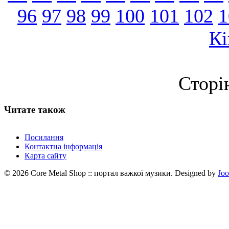
96
97
98
99
100
101
102
1
Кі
Сторі
Читате також
Посилання
Контактна інформація
Карта сайту
© 2026 Core Metal Shop :: портал важкої музики. Designed by
Jo