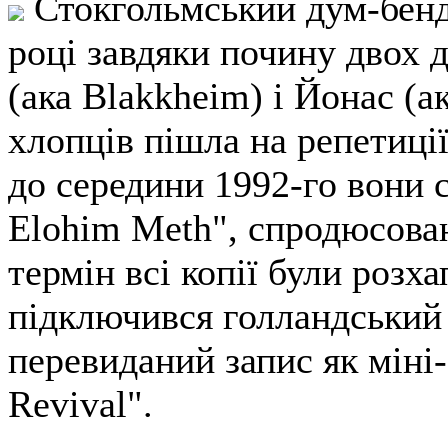
Стокгольмський дум-бенд 
році завдяки почину двох 
(ака Blakkheim) і Йонас (ак
хлопців пішла на репетиції
до середини 1992-го вони 
Elohim Meth", спродюсова
термін всі копії були розха
підключився голландський 
перевиданий запис як міні
Revival".