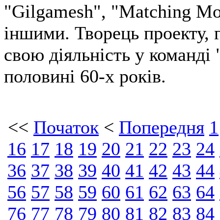
"Gilgamesh", "Matching Mol
іншими. Творець проекту, 
свою діяльність у команді 
половині 60-х років.
<<
Початок
<
Попередня
1
16
17
18
19
20
21
22
23
24
36
37
38
39
40
41
42
43
44
56
57
58
59
60
61
62
63
64
76
77
78
79
80
81
82
83
84