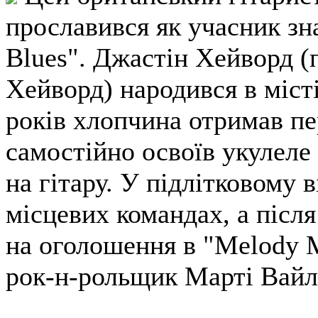
прославився як учасник з
Blues". Джастін Хейворд (
Хейворд) народився в міст
років хлопчина отримав пе
самостійно освоїв укулеле 
на гітару. У підлітковому 
місцевих командах, а післ
на оголошення в "Melody M
рок-н-рольщик Марті Вайл