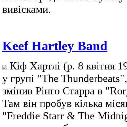
вивісками.
Keef Hartley Band
Кіф Хартлі (р. 8 квітня 1
у групі "The Thunderbeats",
змінив Рінго Старра в "Ror
Там він пробув кілька місяц
"Freddie Starr & The Midnig