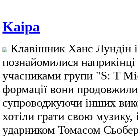
Kaipa
Клавішник Ханс Лундін і
познайомилися наприкінці 
учасниками групи "S: T Mic
формації вони продовжили
супроводжуючи інших викон
хотіли грати свою музику, і
ударником Томасом Сьоберг