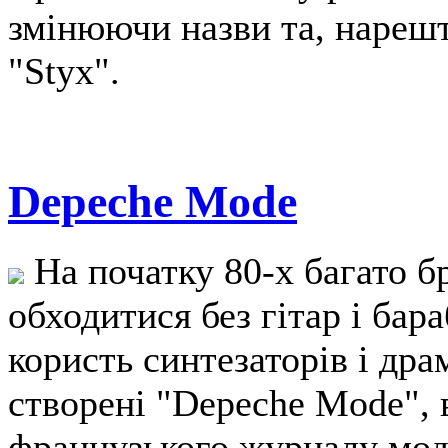
змінюючи назви та, нарешт
"Styx".
Depeche Mode
На початку 80-х багато б
обходитися без гітар і бар
користь синтезаторів і дра
створені "Depeche Mode", 
французького журналу мод.