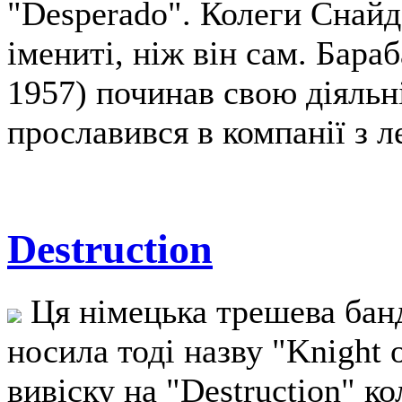
"Desperado". Колеги Снайд
імениті, ніж він сам. Бара
1957) починав свою діяльн
прославився в компанії з л
Destruction
Ця німецька трешева банд
носила тоді назву "Knight
вивіску на "Destruction" к