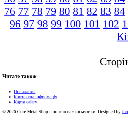
76
77
78
79
80
81
82
83
84
96
97
98
99
100
101
102
1
Кі
Сторі
Читате також
Посилання
Контактна інформація
Карта сайту
© 2026 Core Metal Shop :: портал важкої музики. Designed by
Jo