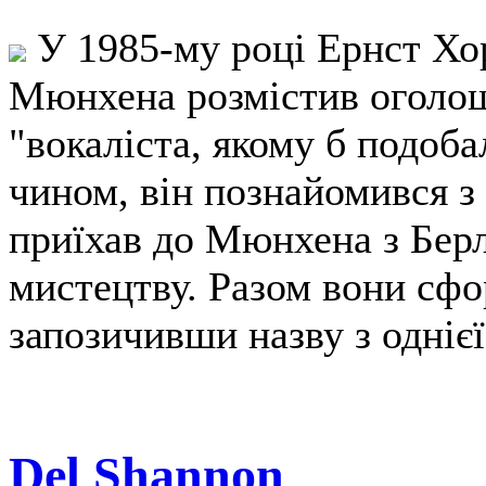
У 1985-му році Ернст Хорн
Мюнхена розмістив оголош
"вокаліста, якому б подоб
чином, він познайомився 
приїхав до Мюнхена з Берл
мистецтву. Разом вони сфо
запозичивши назву з однієї
Del Shannon