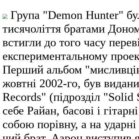
Група "Demon Hunter" бул
тисячоліття братами Доно
встигли до того часу перев
експериментальному проекті
Перший альбом "мисливців
жовтні 2002-го, був видани
Records" (підрозділ "Solid 
себе Райан, басові і гітарн
собою порівну, а на ударн
чий брат, Аарон виступив 