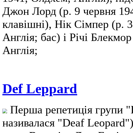
Джон Лорд (р. 9 червня 194
клавішні), Нік Сімпер (р. 
Англія; бас) і Річі Блекмор
Англія;
Def Leppard
Перша репетиція групи "D
називалася "Deaf Leopard")