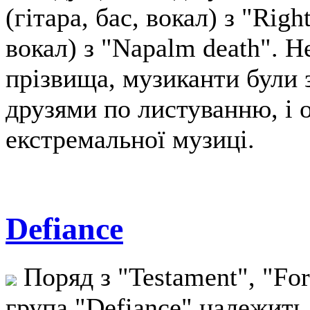
(гітара, бас, вокал) з "Righ
вокал) з "Napalm death". 
прізвища, музиканти були з
друзями по листуванню, і 
екстремальної музиці.
Defiance
Поряд з "Testament", "Fo
група "Defiance" належить 