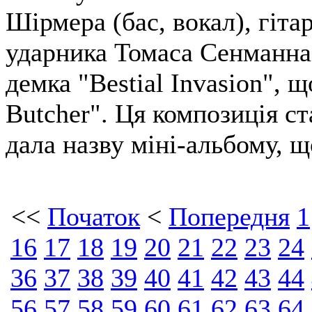
Шірмера (бас, вокал), гіт
ударника Томаса Сенманна
демка "Bestial Invasion", 
Butcher". Ця композиція с
дала назву міні-альбому, що
<<
Початок
<
Попередня
1
16
17
18
19
20
21
22
23
24
36
37
38
39
40
41
42
43
44
56
57
58
59
60
61
62
63
64