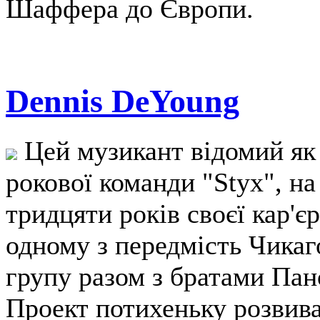
Шаффера до Європи.
Dennis DeYoung
Цей музикант відомий як
рокової команди "Styx", на
тридцяти років своєї кар'є
одному з передмість Чика
групу разом з братами Пано
Проект потихеньку розвив